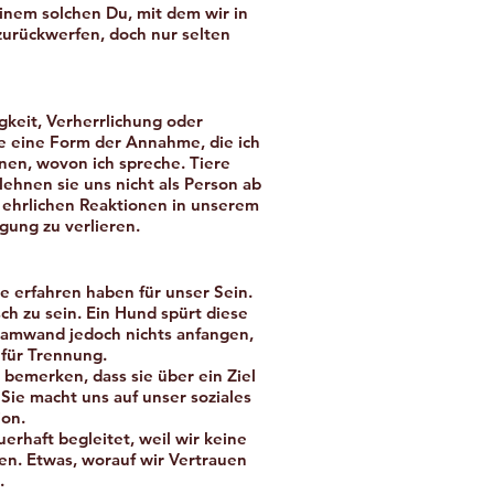
einem solchen Du, mit dem wir in
zurückwerfen, doch nur selten
igkeit, Verherrlichung oder
ne eine Form der Annahme, die ich
nen, wovon ich spreche. Tiere
ehnen sie uns nicht als Person ab
 ehrlichen Reaktionen in unserem
gung zu verlieren.
e erfahren haben für unser Sein.
ch zu sein. Ein Hund spürt diese
hamwand jedoch nichts anfangen,
 für Trennung.
 bemerken, dass sie über ein Ziel
Sie macht uns auf unser soziales
ion.
erhaft begleitet, weil wir keine
en. Etwas, worauf wir Vertrauen
n.