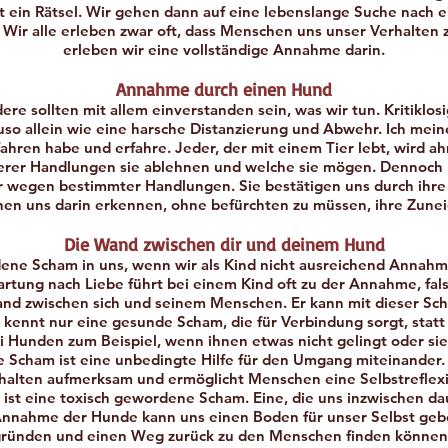
bst ein Rätsel. Wir gehen dann auf eine lebenslange Suche nach 
.
Wir alle erleben zwar oft, dass Menschen uns unser Verhalten 
erleben wir eine vollständige Annahme darin.
Annahme durch einen Hund
ere sollten mit allem einverstanden sein, was wir tun. Kritiklos
uso allein wie eine harsche Distanzierung und Abwehr. Ich mei
ahren habe und erfahre. Jeder, der mit einem Tier lebt, wird ah
erer Handlungen sie ablehnen und welche sie mögen. Dennoch l
r wegen bestimmter Handlungen. Sie bestätigen uns durch ihre
nen uns darin erkennen, ohne befürchten zu müssen, ihre Zunei
Die Wand zwischen dir und deinem Hund
dene Scham in uns, wenn wir als Kind nicht ausreichend Annahm
tung nach Liebe führt bei einem Kind oft zu der Annahme, fals
nd zwischen sich und seinem Menschen. Er kann mit dieser Sc
t kennt nur eine gesunde Scham, die für Verbindung sorgt, statt
 Hunden zum Beispiel, wenn ihnen etwas nicht gelingt oder sie
Scham ist eine unbedingte Hilfe für den Umgang miteinander. 
halten aufmerksam und ermöglicht Menschen eine Selbstreflex
 ist eine toxisch gewordene Scham. Eine, die uns inzwischen dau
 Annahme der Hunde kann uns einen Boden für unser Selbst geb
ründen und einen Weg zurück zu den Menschen finden könne