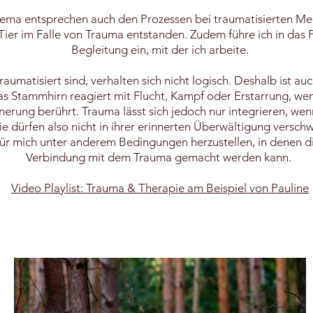
hema entsprechen auch den Prozessen bei traumatisierten Me
ier im Falle von Trauma entstanden. Zudem führe ich in das P
Begleitung ein, mit der ich arbeite.
aumatisiert sind, verhalten sich nicht logisch. Deshalb ist a
 Stammhirn reagiert mit Flucht, Kampf oder Erstarrung, wenn
erung berührt. Trauma lässt sich jedoch nur integrieren, wen
ie dürfen also nicht in ihrer erinnerten Überwältigung versch
r mich unter anderem Bedingungen herzustellen, in denen die
Verbindung mit dem Trauma gemacht werden kann.
Video Playlist: Trauma & Therapie am Beispiel von Pauline